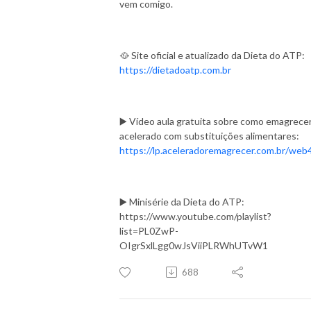
vem comigo.
🥘 Site oficial e atualizado da Dieta do ATP:
https://dietadoatp.com.br
▶️ Vídeo aula gratuita sobre como emagrece
acelerado com substituições alimentares:
https://lp.aceleradoremagrecer.com.br/web
▶️ Minisérie da Dieta do ATP:
https://www.youtube.com/playlist?
list=PL0ZwP-
OIgrSxlLgg0wJsViiPLRWhUTvW1
688