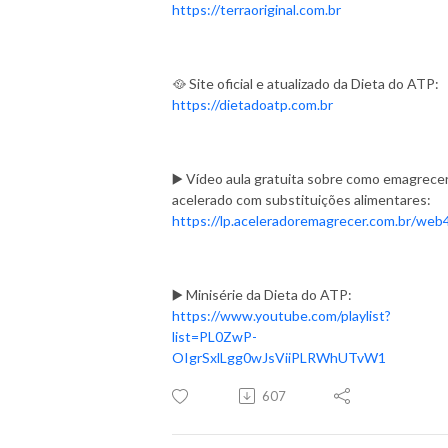
https://terraoriginal.com.br
🥘 Site oficial e atualizado da Dieta do ATP:
https://dietadoatp.com.br
▶️ Vídeo aula gratuita sobre como emagrece
acelerado com substituições alimentares:
https://lp.aceleradoremagrecer.com.br/web
▶️ Minisérie da Dieta do ATP:
https://www.youtube.com/playlist?
list=PL0ZwP-
OIgrSxlLgg0wJsViiPLRWhUTvW1
607