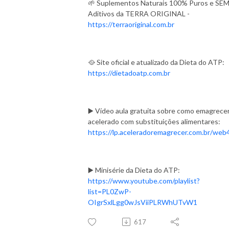
🌱 Suplementos Naturais 100% Puros e SE
Aditivos da TERRA ORIGINAL -
https://terraoriginal.com.br
🥘 Site oficial e atualizado da Dieta do ATP:
https://dietadoatp.com.br
▶️ Vídeo aula gratuita sobre como emagrece
acelerado com substituições alimentares:
https://lp.aceleradoremagrecer.com.br/web
▶️ Minisérie da Dieta do ATP:
https://www.youtube.com/playlist?
list=PL0ZwP-
OIgrSxlLgg0wJsViiPLRWhUTvW1
617