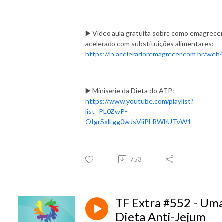
▶️ Vídeo aula gratuita sobre como emagrece
acelerado com substituições alimentares:
https://lp.aceleradoremagrecer.com.br/web
▶️ Minisérie da Dieta do ATP:
https://www.youtube.com/playlist?
list=PL0ZwP-
OIgrSxlLgg0wJsViiPLRWhUTvW1
753
TF Extra #552 - Um
Dieta Anti-Jejum