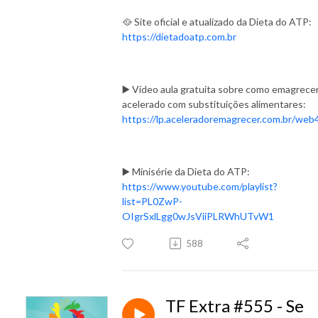
🥘 Site oficial e atualizado da Dieta do ATP:
https://dietadoatp.com.br
▶️ Vídeo aula gratuita sobre como emagrece
acelerado com substituições alimentares:
https://lp.aceleradoremagrecer.com.br/web
▶️ Minisérie da Dieta do ATP:
https://www.youtube.com/playlist?
list=PL0ZwP-
OIgrSxlLgg0wJsViiPLRWhUTvW1
588
TF Extra #555 - Se