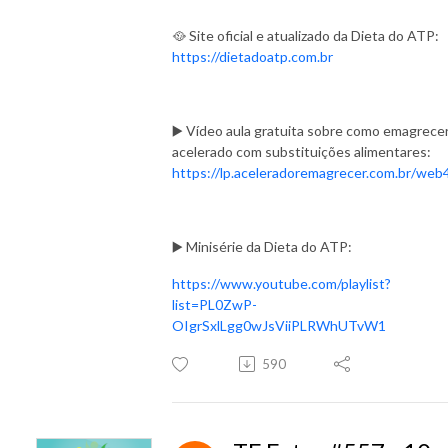
🥘 Site oficial e atualizado da Dieta do ATP:
https://dietadoatp.com.br
▶️ Vídeo aula gratuita sobre como emagrece
acelerado com substituições alimentares:
https://lp.aceleradoremagrecer.com.br/web
▶️ Minisérie da Dieta do ATP:
https://www.youtube.com/playlist?
list=PL0ZwP-
OIgrSxlLgg0wJsViiPLRWhUTvW1
590