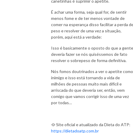
canetinhas é suprimir o apetite.
É achar uma forma, seja qual for, de sentir
menos fome e de ter menos vontade de
comer na esperança disso facilitar a perda d
peso e resolver de uma vez a situação,
porém, aqui está a verdade:
Isso é basicamente o oposto do que a gent
deveria fazer se nós quiséssemos de fato
resolver o sobrepeso de forma definitiva.
Nós fomos doutrinados a ver o apetite como
inimigo e isso está tornando a vida de
milhões de pessoas muito mais difícil e
arriscada do que deveria ser, então, vem
comigo que vamos corrigir isso de uma vez
por todas…
🥘 Site oficial e atualizado da Dieta do ATP:
https://dietadoatp.com.br