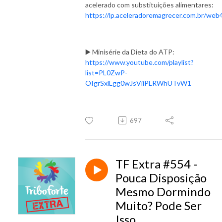
acelerado com substituições alimentares:
https://lp.aceleradoremagrecer.com.br/web
▶️ Minisérie da Dieta do ATP:
https://www.youtube.com/playlist?
list=PL0ZwP-
OIgrSxlLgg0wJsViiPLRWhUTvW1
697
TF Extra #554 -
Pouca Disposição
Mesmo Dormindo
Muito? Pode Ser
Isso.