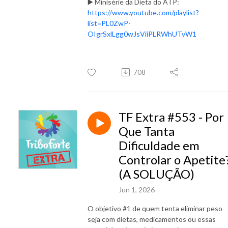
▶️ Minisérie da Dieta do ATP:
https://www.youtube.com/playlist?
list=PL0ZwP-
OIgrSxlLgg0wJsViiPLRWhUTvW1
708
TF Extra #553 - Por
Que Tanta
Dificuldade em
Controlar o Apetite
(A SOLUÇÃO)
Jun 1, 2026
O objetivo #1 de quem tenta eliminar peso
seja com dietas, medicamentos ou essas